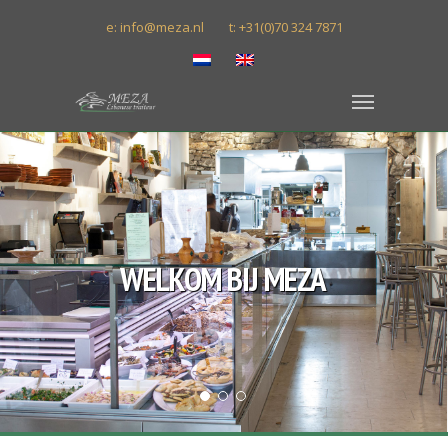
e: info@meza.nl
t: +31(0)70 324 7871
WELKOM BIJ MEZA